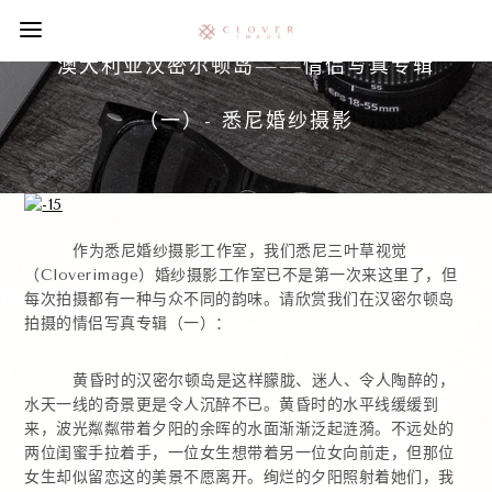
澳大利亚汉密尔顿岛——情侣写真专辑
（一）- 悉尼婚纱摄影
作为悉尼婚纱摄影工作室，我们悉尼三叶草视觉
（Cloverimage）婚纱摄影工作室已不是第一次来这里了，但
每次拍摄都有一种与众不同的韵味。请欣赏我们在汉密尔顿岛
拍摄的情侣写真专辑（一）：
黄昏时的汉密尔顿岛是这样朦胧、迷人、令人陶醉的，
水天一线的奇景更是令人沉醉不已。黄昏时的水平线缓缓到
来，波光粼粼带着夕阳的余晖的水面渐渐泛起涟漪。不远处的
两位闺蜜手拉着手，一位女生想带着另一位女向前走，但那位
女生却似留恋这的美景不愿离开。绚烂的夕阳照射着她们，我