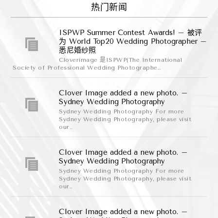
热门新闻
ISPWP Summer Contest Awards! – 被评
为 World Top20 Wedding Photographer –
悉尼婚纱照
Cloverimage 是ISPWP(The International
Society of Professional Wedding Photographe..
Clover Image added a new photo. –
Sydney Wedding Photography
Sydney Wedding Photography For more
Sydney Wedding Photography, please visit
our..
Clover Image added a new photo. –
Sydney Wedding Photography
Sydney Wedding Photography For more
Sydney Wedding Photography, please visit
our..
Clover Image added a new photo. –