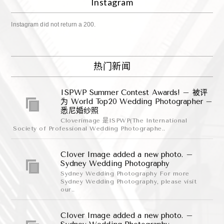
Instagram
Instagram did not return a 200.
热门新闻
ISPWP Summer Contest Awards! – 被评
为 World Top20 Wedding Photographer –
悉尼婚纱照
Cloverimage 是ISPWP(The International
Society of Professional Wedding Photographe..
Clover Image added a new photo. –
Sydney Wedding Photography
Sydney Wedding Photography For more
Sydney Wedding Photography, please visit
our..
Clover Image added a new photo. –