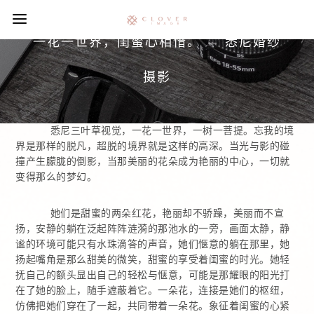
一花一世界，闺蜜心相惜。 – 悉尼婚纱
摄影
悉尼三叶草视觉，一花一世界，一树一菩提。忘我的境
界是那样的脱凡，超脱的境界就是这样的高深。当光与影的碰
撞产生朦胧的倒影，当那美丽的花朵成为艳丽的中心，一切就
变得那么的梦幻。
她们是甜蜜的两朵红花，艳丽却不骄躁，美丽而不宣
扬，安静的躺在泛起阵阵涟漪的那池水的一旁，画面太静，静
谧的环境可能只有水珠滴答的声音，她们惬意的躺在那里，她
扬起嘴角是那么甜美的微笑，甜蜜的享受着闺蜜的时光。她轻
抚自己的额头显出自己的轻松与惬意，可能是那耀眼的阳光打
在了她的脸上，随手遮蔽着它。一朵花，连接是她们的枢纽，
仿佛把她们穿在了一起，共同带着一朵花。象征着闺蜜的心紧